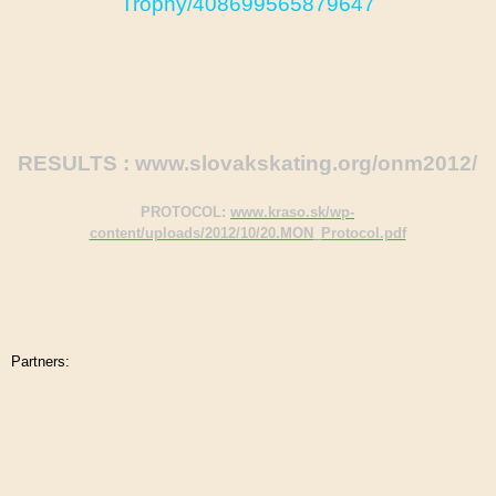
Trophy/408699565879647
RESULTS :
www.slovakskating.org/onm2012/
PROTOCOL:
www.kraso.sk/wp-
content/uploads/2012/10/20.MON_Protocol.pdf
Partners: